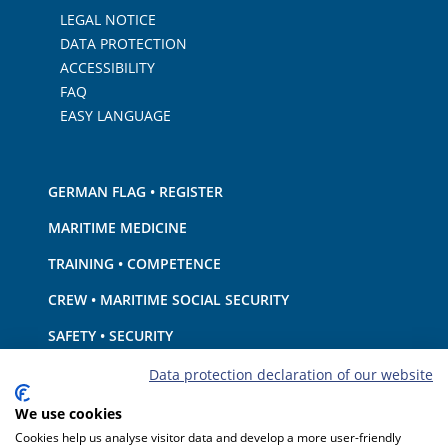
LEGAL NOTICE
DATA PROTECTION
ACCESSIBILITY
FAQ
EASY LANGUAGE
GERMAN FLAG • REGISTER
MARITIME MEDICINE
TRAINING • COMPETENCE
CREW • MARITIME SOCIAL SECURITY
SAFETY • SECURITY
SHIP · EQUIPMENT
Data protection declaration of our website
ENVIRONMENTAL PROTECTION • CLIMATE
We use cookies
Cookies help us analyse visitor data and develop a more user-friendly
LIABILITY • FINANCIAL MATTERS