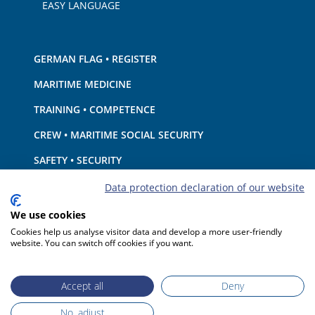
EASY LANGUAGE
GERMAN FLAG • REGISTER
MARITIME MEDICINE
TRAINING • COMPETENCE
CREW • MARITIME SOCIAL SECURITY
SAFETY • SECURITY
SHIP · EQUIPMENT
Data protection declaration of our website
ENVIRONMENTAL PROTECTION • CLIMATE
We use cookies
Cookies help us analyse visitor data and develop a more user-friendly
LIABILITY • FINANCIAL MATTERS
website. You can switch off cookies if you want.
PORT STATE CONTROL
Accept all
Deny
No, adjust