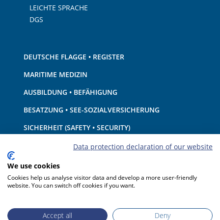
LEICHTE SPRACHE
DGS
DEUTSCHE FLAGGE • REGISTER
MARITIME MEDIZIN
AUSBILDUNG • BEFÄHIGUNG
BESATZUNG • SEE-SOZIALVERSICHERUNG
SICHERHEIT (SAFETY • SECURITY)
SCHIFF • AUSRÜSTUNG
Data protection declaration of our website
UMWELTSCHUTZ • KLIMA
We use cookies
Cookies help us analyse visitor data and develop a more user-friendly
HAFTUNG • FINANZEN
website. You can switch off cookies if you want.
HAFENSTAATKONTROLLE
Accept all
Deny