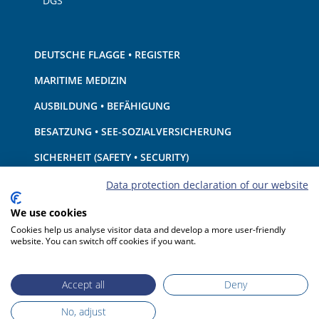
DGS
DEUTSCHE FLAGGE • REGISTER
MARITIME MEDIZIN
AUSBILDUNG • BEFÄHIGUNG
BESATZUNG • SEE-SOZIALVERSICHERUNG
SICHERHEIT (SAFETY • SECURITY)
SCHIFF • AUSRÜSTUNG
Data protection declaration of our website
UMWELTSCHUTZ • KLIMA
We use cookies
Cookies help us analyse visitor data and develop a more user-friendly
HAFTUNG • FINANZEN
website. You can switch off cookies if you want.
HAFENSTAATKONTROLLE
Accept all
Deny
No, adjust