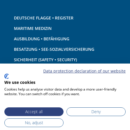
DEUTSCHE FLAGGE • REGISTER
MARITIME MEDIZIN
AUSBILDUNG • BEFÄHIGUNG
BESATZUNG • SEE-SOZIALVERSICHERUNG
SICHERHEIT (SAFETY • SECURITY)
SCHIFF • AUSRÜSTUNG
Data protection declaration of our website
UMWELTSCHUTZ • KLIMA
We use cookies
Cookies help us analyse visitor data and develop a more user-friendly
HAFTUNG • FINANZEN
website. You can switch off cookies if you want.
HAFENSTAATKONTROLLE
Accept all
Deny
No, adjust