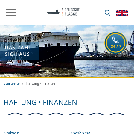
DAS ZAHLT
SICH AUS
Startseite
Haftung • Finanzen
HAFTUNG • FINANZEN
Haftung
Förderung