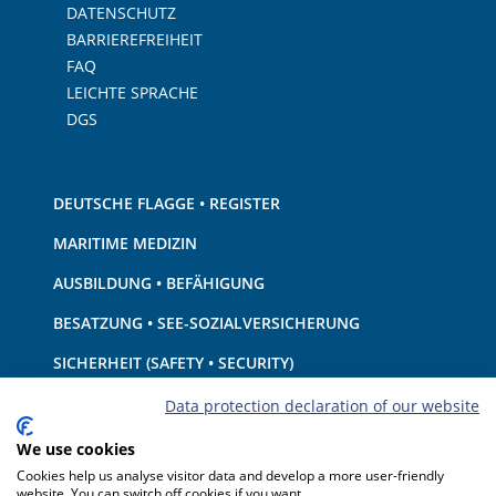
DATENSCHUTZ
BARRIEREFREIHEIT
FAQ
LEICHTE SPRACHE
DGS
DEUTSCHE FLAGGE • REGISTER
MARITIME MEDIZIN
AUSBILDUNG • BEFÄHIGUNG
BESATZUNG • SEE-SOZIALVERSICHERUNG
SICHERHEIT (SAFETY • SECURITY)
SCHIFF • AUSRÜSTUNG
Data protection declaration of our website
UMWELTSCHUTZ • KLIMA
We use cookies
Cookies help us analyse visitor data and develop a more user-friendly
HAFTUNG • FINANZEN
website. You can switch off cookies if you want.