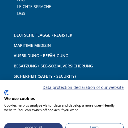
LEICHTE SPRACHE
DGS
DEUTSCHE FLAGGE • REGISTER
MARITIME MEDIZIN
AUSBILDUNG • BEFÄHIGUNG
BESATZUNG • SEE-SOZIALVERSICHERUNG
SICHERHEIT (SAFETY • SECURITY)
SCHIFF • AUSRÜSTUNG
Data protection declaration of our website
UMWELTSCHUTZ • KLIMA
We use cookies
Cookies help us analyse visitor data and develop a more user-friendly
HAFTUNG • FINANZEN
website. You can switch off cookies if you want.
HAFENSTAATKONTROLLE
Accept all
Deny