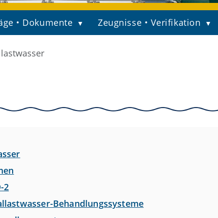
äge • Dokumente
Zeugnisse • Verifikation
llastwasser
asser
men
D-2
Ballastwasser-Behandlungssysteme