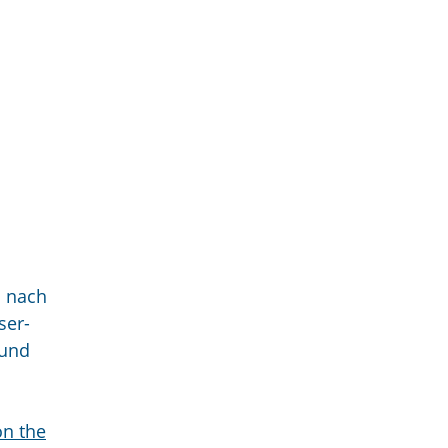
s nach
ser-
 und
n the