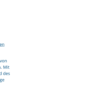
men
 von
. Mit
d des
gge