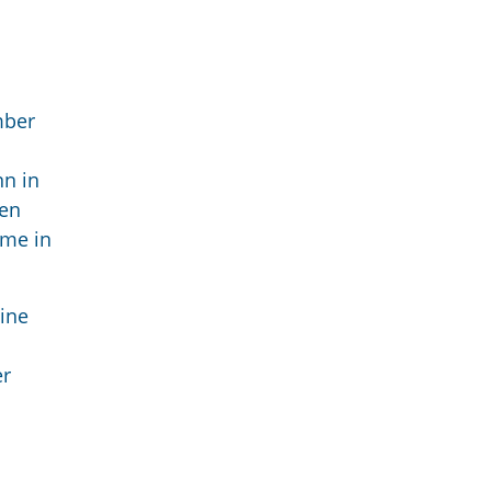
mber
nn in
ten
eme in
eine
er