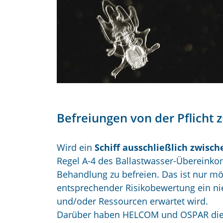
Befreiungen von der Pflicht 
Wird ein
Schiff ausschließlich zwis
Regel A-4 des Ballastwasser-Übereinkom
Behandlung zu befreien. Das ist nur m
entsprechender Risikobewertung ein ni
und/oder Ressourcen erwartet wird.
Darüber haben HELCOM und OSPAR die 