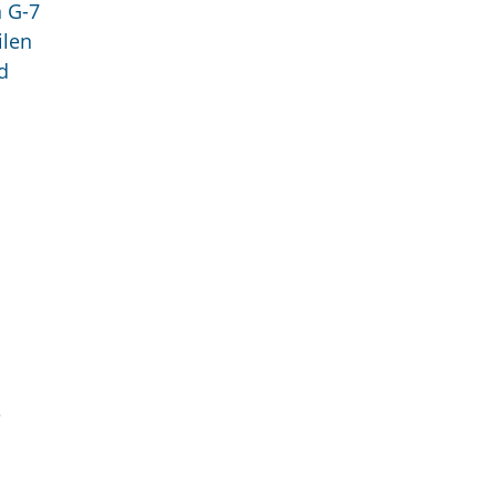
n G-7
ilen
d
e