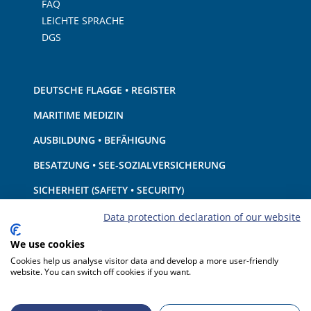
FAQ
LEICHTE SPRACHE
DGS
DEUTSCHE FLAGGE • REGISTER
MARITIME MEDIZIN
AUSBILDUNG • BEFÄHIGUNG
BESATZUNG • SEE-SOZIALVERSICHERUNG
SICHERHEIT (SAFETY • SECURITY)
SCHIFF • AUSRÜSTUNG
Data protection declaration of our website
UMWELTSCHUTZ • KLIMA
We use cookies
Cookies help us analyse visitor data and develop a more user-friendly
HAFTUNG • FINANZEN
website. You can switch off cookies if you want.
HAFENSTAATKONTROLLE