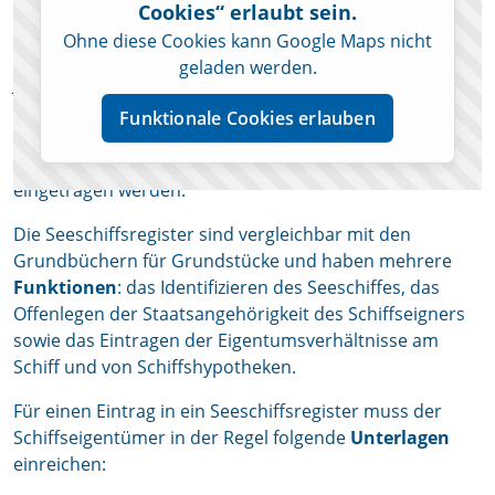
Cookies“ erlaubt sein.
Eintragen in ein Seeschiffsregister
Ohne diese Cookies kann Google Maps nicht
geladen werden.
Jeder deutsche Eigentümer muss sein Seeschiff, wenn
es
länger als 15 Meter ist
(Rumpflänge), in ein
Funktionale Cookies erlauben
deutsches Seeschiffsregister eintragen. Kleinere
Seeschiffe (z. B. Sportboote) können, aber müssen nicht
eingetragen werden.
Die Seeschiffsregister sind vergleichbar mit den
Grundbüchern für Grundstücke und haben mehrere
Funktionen
: das Identifizieren des Seeschiffes, das
Offenlegen der Staatsangehörigkeit des Schiffseigners
sowie das Eintragen der Eigentumsverhältnisse am
Schiff und von Schiffshypotheken.
Für einen Eintrag in ein Seeschiffsregister muss der
Schiffseigentümer in der Regel folgende
Unterlagen
einreichen: