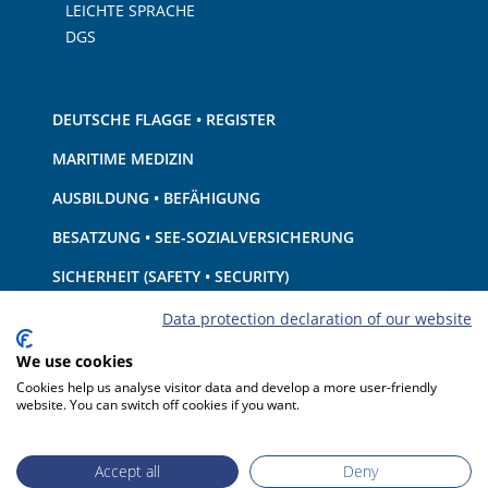
LEICHTE SPRACHE
DGS
DEUTSCHE FLAGGE • REGISTER
MARITIME MEDIZIN
AUSBILDUNG • BEFÄHIGUNG
BESATZUNG • SEE-SOZIALVERSICHERUNG
SICHERHEIT (SAFETY • SECURITY)
SCHIFF • AUSRÜSTUNG
Data protection declaration of our website
UMWELTSCHUTZ • KLIMA
We use cookies
Cookies help us analyse visitor data and develop a more user-friendly
HAFTUNG • FINANZEN
website. You can switch off cookies if you want.
HAFENSTAATKONTROLLE
Accept all
Deny