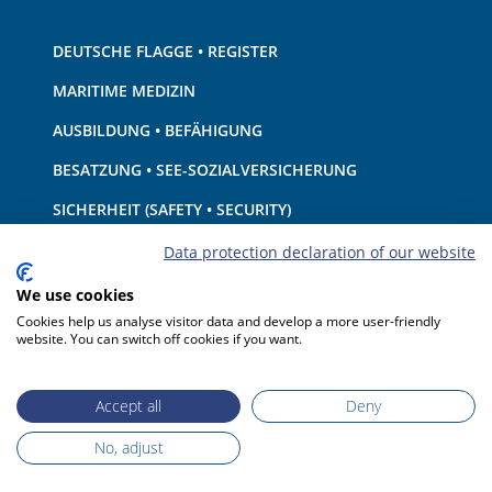
DEUTSCHE FLAGGE • REGISTER
MARITIME MEDIZIN
AUSBILDUNG • BEFÄHIGUNG
BESATZUNG • SEE-SOZIALVERSICHERUNG
SICHERHEIT (SAFETY • SECURITY)
SCHIFF • AUSRÜSTUNG
Data protection declaration of our website
UMWELTSCHUTZ • KLIMA
We use cookies
Cookies help us analyse visitor data and develop a more user-friendly
HAFTUNG • FINANZEN
website. You can switch off cookies if you want.
HAFENSTAATKONTROLLE
Accept all
Deny
No, adjust