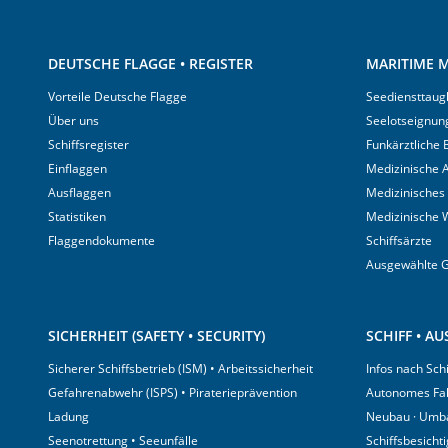
DEUTSCHE FLAGGE • REGISTER
MARITIME M
Vorteile Deutsche Flagge
Seediensttaugl
Über uns
Seelotseignun
Schiffsregister
Funkärztliche
Einflaggen
Medizinische A
Ausflaggen
Medizinisches
Statistiken
Medizinische 
Flaggendokumente
Schiffsärzte
Ausgewählte 
SICHERHEIT (SAFETY • SECURITY)
SCHIFF • A
Sicherer Schiffsbetrieb (ISM) • Arbeitssicherheit
Infos nach Sch
Gefahrenabwehr (ISPS) • Piraterieprävention
Autonomes Fa
Ladung
Neubau · Umb
Seenotrettung • Seeunfälle
Schiffsbesicht