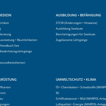
EDIZIN
AUSBILDUNG • BEFÄHIGUNG
ichkeit
STCW (Änderungen • Hinweise)
g
Ausbildung Seeleute
 Beratung
Bescheinigungen für Seeleute
usstattung • Räumlichkeiten
Zugelassene Lehrgänge
 Handbuch See
Wiederholungslehrgänge
Gesundheitsthemen
USRÜSTUNG
UMWELTSCHUTZ • KLIMA
iffsarten
Öl • Chemikalien • Schadstoffe (MARP
hren
III)
au
Schiffsabwasser • Müll (MARPOL-Anlag
igungen
Luftqualität • Energie (MARPOL-Anlage