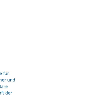
e für
mmer und
tare
nft der