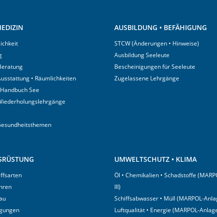
EDIZIN
AUSBILDUNG • BEFÄHIGUNG
ichkeit
STCW (Änderungen • Hinweise)
g
Ausbildung Seeleute
 Beratung
Bescheinigungen für Seeleute
usstattung • Räumlichkeiten
Zugelassene Lehrgänge
 Handbuch See
Wiederholungslehrgänge
Gesundheitsthemen
USRÜSTUNG
UMWELTSCHUTZ • KLIMA
iffsarten
Öl • Chemikalien • Schadstoffe (MARP
hren
III)
au
Schiffsabwasser • Müll (MARPOL-Anlag
igungen
Luftqualität • Energie (MARPOL-Anlage