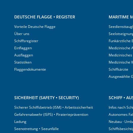
DEUTSCHE FLAGGE • REGISTER
MARITIME M
Vorteile Deutsche Flagge
Seediensttaugl
Über uns
Seelotseignun
Schiffsregister
Funkärztliche
Einflaggen
Medizinische A
Ausflaggen
Medizinisches
Statistiken
Medizinische 
Flaggendokumente
Schiffsärzte
Ausgewählte 
SICHERHEIT (SAFETY • SECURITY)
SCHIFF • A
Sicherer Schiffsbetrieb (ISM) • Arbeitssicherheit
Infos nach Sch
Gefahrenabwehr (ISPS) • Piraterieprävention
Autonomes Fa
Ladung
Neubau · Umb
Seenotrettung • Seeunfälle
Schiffsbesicht