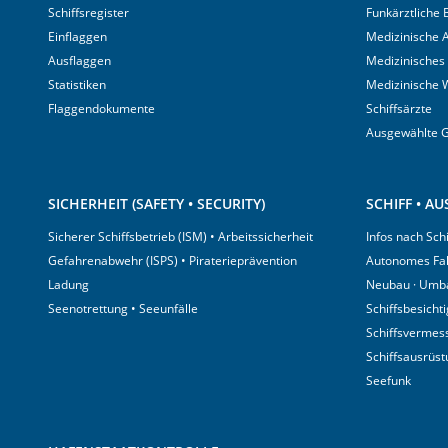
Schiffsregister
Funkärztliche
Einflaggen
Medizinische A
Ausflaggen
Medizinisches
Statistiken
Medizinische 
Flaggendokumente
Schiffsärzte
Ausgewählte 
SICHERHEIT (SAFETY • SECURITY)
SCHIFF • A
Sicherer Schiffsbetrieb (ISM) • Arbeitssicherheit
Infos nach Sch
Gefahrenabwehr (ISPS) • Piraterieprävention
Autonomes Fa
Ladung
Neubau · Umb
Seenotrettung • Seeunfälle
Schiffsbesicht
Schiffsvermes
Schiffsausrüs
Seefunk