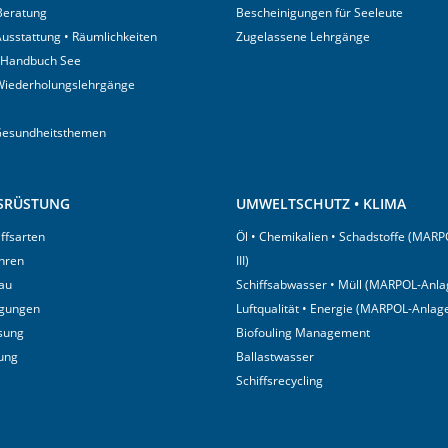
 Beratung
Bescheinigungen für Seeleute
usstattung • Räumlichkeiten
Zugelassene Lehrgänge
 Handbuch See
Wiederholungslehrgänge
Gesundheitsthemen
USRÜSTUNG
UMWELTSCHUTZ • KLIMA
iffsarten
Öl • Chemikalien • Schadstoffe (MARP
hren
III)
au
Schiffsabwasser • Müll (MARPOL-Anlag
igungen
Luftqualität • Energie (MARPOL-Anlage
sung
Biofouling Management
tung
Ballastwasser
Schiffsrecycling