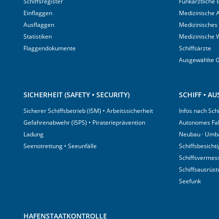
Schiffsregister
Funkärztliche
Einflaggen
Medizinische A
Ausflaggen
Medizinisches
Statistiken
Medizinische 
Flaggendokumente
Schiffsärzte
Ausgewählte 
SICHERHEIT (SAFETY • SECURITY)
SCHIFF • A
Sicherer Schiffsbetrieb (ISM) • Arbeitssicherheit
Infos nach Sch
Gefahrenabwehr (ISPS) • Piraterieprävention
Autonomes Fa
Ladung
Neubau · Umb
Seenotrettung • Seeunfälle
Schiffsbesicht
Schiffsvermes
Schiffsausrüs
Seefunk
HAFENSTAATKONTROLLE