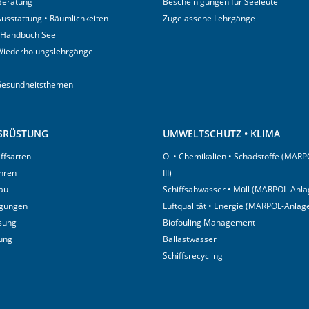
 Beratung
Bescheinigungen für Seeleute
usstattung • Räumlichkeiten
Zugelassene Lehrgänge
 Handbuch See
Wiederholungslehrgänge
Gesundheitsthemen
USRÜSTUNG
UMWELTSCHUTZ • KLIMA
iffsarten
Öl • Chemikalien • Schadstoffe (MARP
hren
III)
au
Schiffsabwasser • Müll (MARPOL-Anlag
igungen
Luftqualität • Energie (MARPOL-Anlage
sung
Biofouling Management
tung
Ballastwasser
Schiffsrecycling