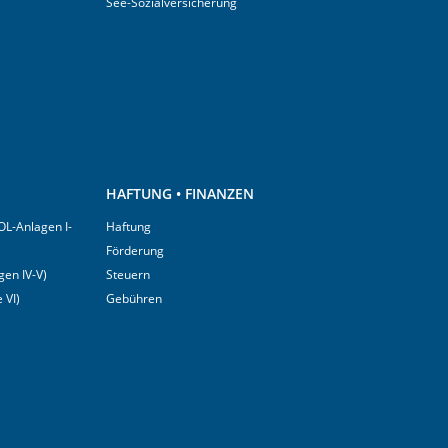
See-Sozialversicherung
HAFTUNG • FINANZEN
OL-Anlagen I-
Haftung
Förderung
en IV-V)
Steuern
 VI)
Gebühren