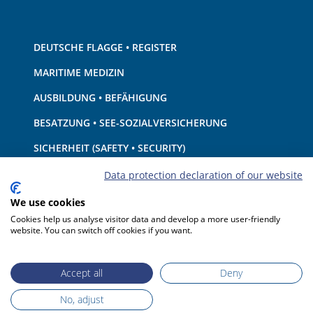
DEUTSCHE FLAGGE • REGISTER
MARITIME MEDIZIN
AUSBILDUNG • BEFÄHIGUNG
BESATZUNG • SEE-SOZIALVERSICHERUNG
SICHERHEIT (SAFETY • SECURITY)
SCHIFF • AUSRÜSTUNG
Data protection declaration of our website
UMWELTSCHUTZ • KLIMA
We use cookies
Cookies help us analyse visitor data and develop a more user-friendly
HAFTUNG • FINANZEN
website. You can switch off cookies if you want.
HAFENSTAATKONTROLLE
Accept all
Deny
No, adjust