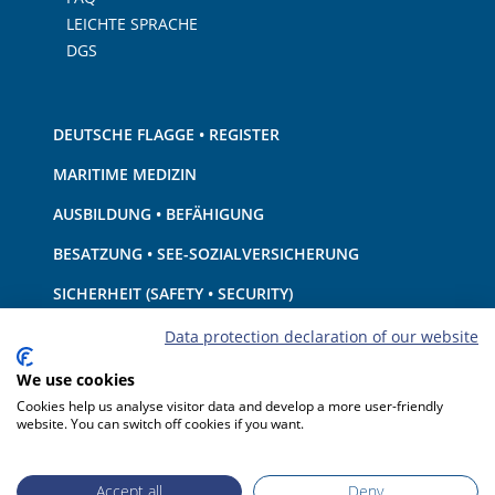
LEICHTE SPRACHE
DGS
DEUTSCHE FLAGGE • REGISTER
MARITIME MEDIZIN
AUSBILDUNG • BEFÄHIGUNG
BESATZUNG • SEE-SOZIALVERSICHERUNG
SICHERHEIT (SAFETY • SECURITY)
SCHIFF • AUSRÜSTUNG
Data protection declaration of our website
UMWELTSCHUTZ • KLIMA
We use cookies
Cookies help us analyse visitor data and develop a more user-friendly
HAFTUNG • FINANZEN
website. You can switch off cookies if you want.
HAFENSTAATKONTROLLE
Accept all
Deny