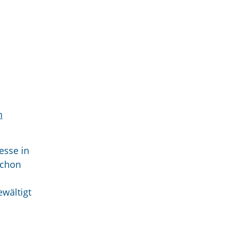
n
esse in
schon
wältigt