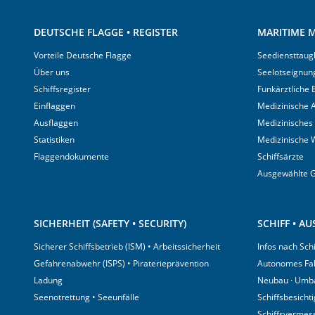
DEUTSCHE FLAGGE • REGISTER
MARITIME M
Vorteile Deutsche Flagge
Seediensttaugl
Über uns
Seelotseignun
Schiffsregister
Funkärztliche
Einflaggen
Medizinische A
Ausflaggen
Medizinisches
Statistiken
Medizinische 
Flaggendokumente
Schiffsärzte
Ausgewählte 
SICHERHEIT (SAFETY • SECURITY)
SCHIFF • A
Sicherer Schiffsbetrieb (ISM) • Arbeitssicherheit
Infos nach Sch
Gefahrenabwehr (ISPS) • Piraterieprävention
Autonomes Fa
Ladung
Neubau · Umb
Seenotrettung • Seeunfälle
Schiffsbesicht
Schiffsvermes