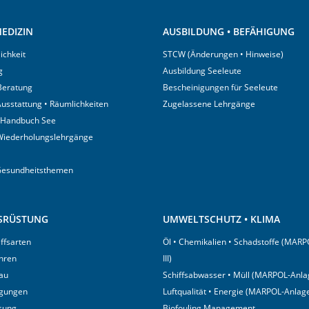
EDIZIN
AUSBILDUNG • BEFÄHIGUNG
ichkeit
STCW (Änderungen • Hinweise)
g
Ausbildung Seeleute
 Beratung
Bescheinigungen für Seeleute
usstattung • Räumlichkeiten
Zugelassene Lehrgänge
 Handbuch See
Wiederholungslehrgänge
Gesundheitsthemen
USRÜSTUNG
UMWELTSCHUTZ • KLIMA
iffsarten
Öl • Chemikalien • Schadstoffe (MARP
hren
III)
au
Schiffsabwasser • Müll (MARPOL-Anlag
igungen
Luftqualität • Energie (MARPOL-Anlage
sung
Biofouling Management