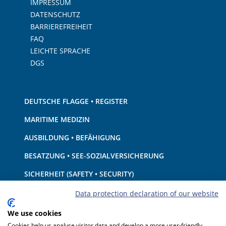
IMPRESSUM
DATENSCHUTZ
BARRIEREFREIHEIT
FAQ
LEICHTE SPRACHE
DGS
DEUTSCHE FLAGGE • REGISTER
MARITIME MEDIZIN
AUSBILDUNG • BEFÄHIGUNG
BESATZUNG • SEE-SOZIALVERSICHERUNG
SICHERHEIT (SAFETY • SECURITY)
SCHIFF • AUSRÜSTUNG
Data protection declaration of our website
UMWELTSCHUTZ • KLIMA
We use cookies
Cookies help us analyse visitor data and develop a more user-friendly