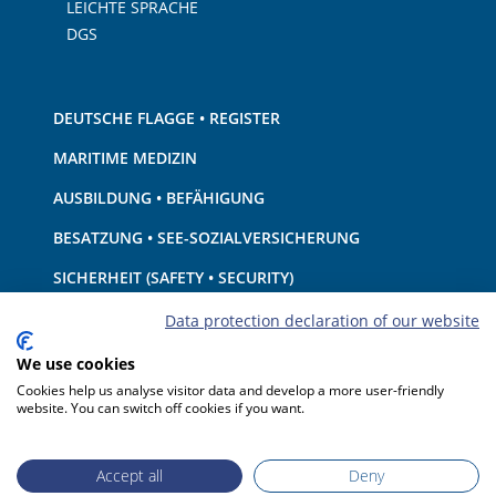
LEICHTE SPRACHE
DGS
DEUTSCHE FLAGGE • REGISTER
MARITIME MEDIZIN
AUSBILDUNG • BEFÄHIGUNG
BESATZUNG • SEE-SOZIALVERSICHERUNG
SICHERHEIT (SAFETY • SECURITY)
SCHIFF • AUSRÜSTUNG
Data protection declaration of our website
UMWELTSCHUTZ • KLIMA
We use cookies
Cookies help us analyse visitor data and develop a more user-friendly
HAFTUNG • FINANZEN
website. You can switch off cookies if you want.
HAFENSTAATKONTROLLE
Accept all
Deny