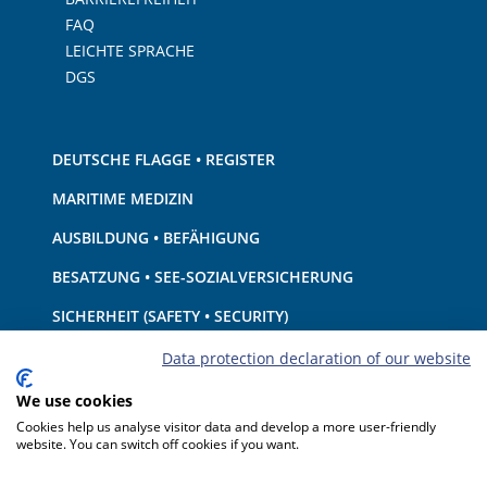
FAQ
LEICHTE SPRACHE
DGS
DEUTSCHE FLAGGE • REGISTER
MARITIME MEDIZIN
AUSBILDUNG • BEFÄHIGUNG
BESATZUNG • SEE-SOZIALVERSICHERUNG
SICHERHEIT (SAFETY • SECURITY)
SCHIFF • AUSRÜSTUNG
Data protection declaration of our website
UMWELTSCHUTZ • KLIMA
We use cookies
Cookies help us analyse visitor data and develop a more user-friendly
HAFTUNG • FINANZEN
website. You can switch off cookies if you want.
HAFENSTAATKONTROLLE