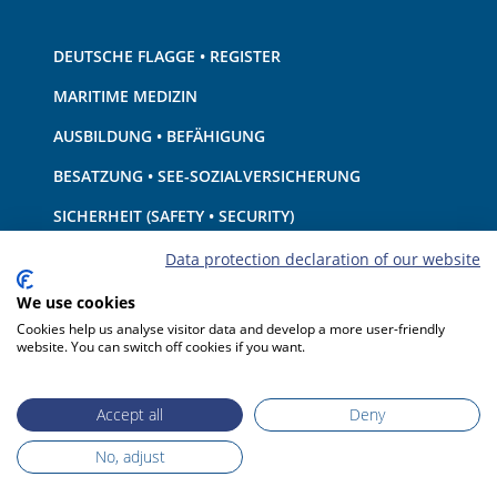
DEUTSCHE FLAGGE • REGISTER
MARITIME MEDIZIN
AUSBILDUNG • BEFÄHIGUNG
BESATZUNG • SEE-SOZIALVERSICHERUNG
SICHERHEIT (SAFETY • SECURITY)
SCHIFF • AUSRÜSTUNG
Data protection declaration of our website
UMWELTSCHUTZ • KLIMA
We use cookies
Cookies help us analyse visitor data and develop a more user-friendly
HAFTUNG • FINANZEN
website. You can switch off cookies if you want.
HAFENSTAATKONTROLLE
Accept all
Deny
No, adjust