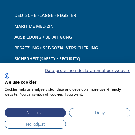
DEUTSCHE FLAGGE • REGISTER
MARITIME MEDIZIN
AUSBILDUNG • BEFÄHIGUNG
BESATZUNG • SEE-SOZIALVERSICHERUNG
SICHERHEIT (SAFETY • SECURITY)
SCHIFF • AUSRÜSTUNG
Data protection declaration of our website
UMWELTSCHUTZ • KLIMA
We use cookies
Cookies help us analyse visitor data and develop a more user-friendly
HAFTUNG • FINANZEN
website. You can switch off cookies if you want.
HAFENSTAATKONTROLLE
Accept all
Deny
No, adjust