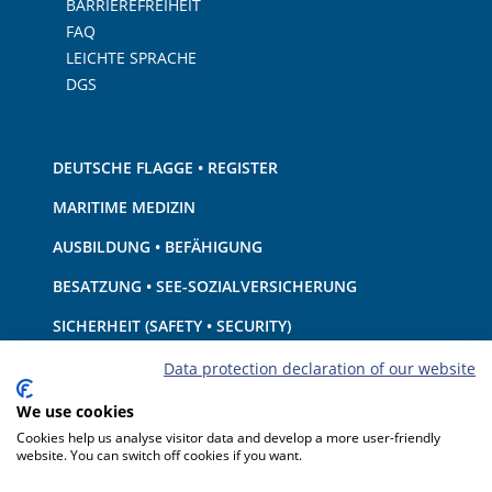
BARRIEREFREIHEIT
FAQ
LEICHTE SPRACHE
DGS
DEUTSCHE FLAGGE • REGISTER
MARITIME MEDIZIN
AUSBILDUNG • BEFÄHIGUNG
BESATZUNG • SEE-SOZIALVERSICHERUNG
SICHERHEIT (SAFETY • SECURITY)
SCHIFF • AUSRÜSTUNG
Data protection declaration of our website
UMWELTSCHUTZ • KLIMA
We use cookies
Cookies help us analyse visitor data and develop a more user-friendly
HAFTUNG • FINANZEN
website. You can switch off cookies if you want.
HAFENSTAATKONTROLLE