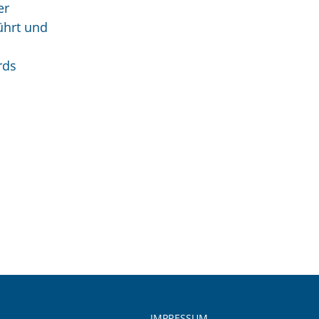
er
ührt und
rds
IMPRESSUM