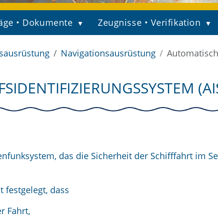
äge • Dokumente
Zeugnisse • Verifikation
fsausrüstung
Navigationsausrüstung
Automatische
SIDENTIFIZIERUNGSSYSTEM (AI
enfunksystem, das die Sicherheit der Schifffahrt im 
 festgelegt, dass
r Fahrt,