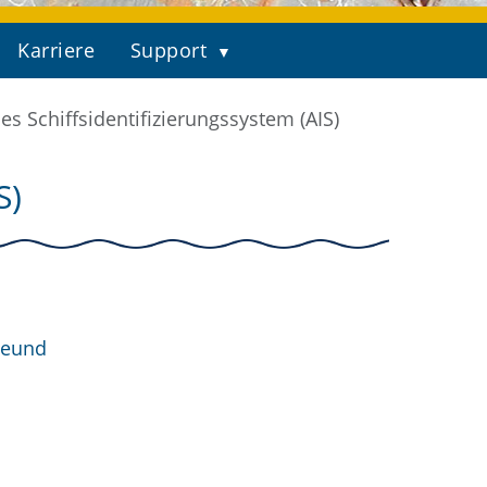
Karriere
Support
s Schiffsidentifizierungssystem (AIS)
S)
Seeund