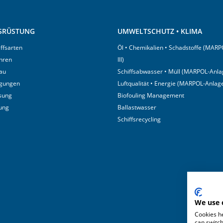
USRÜSTUNG
UMWELTSCHUTZ • KLIMA
iffsarten
Öl • Chemikalien • Schadstoffe (MARP
hren
III)
au
Schiffsabwasser • Müll (MARPOL-Anlag
igungen
Luftqualität • Energie (MARPOL-Anlage
sung
Biofouling Management
tung
Ballastwasser
Schiffsrecycling
We use 
Cookies he
can switch