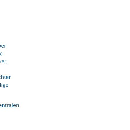
ber
te
ker,
chter
dige
entralen