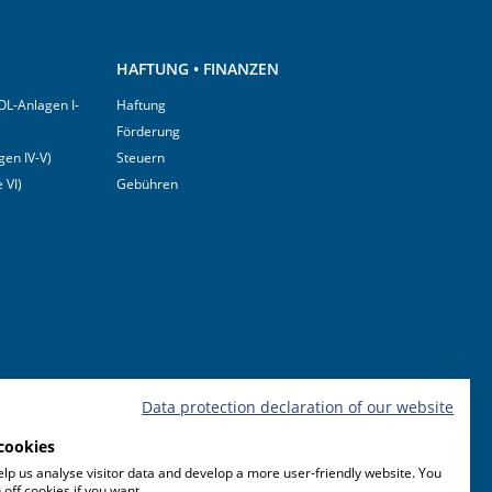
HAFTUNG • FINANZEN
OL-Anlagen I-
Haftung
Förderung
en IV-V)
Steuern
 VI)
Gebühren
Data protection declaration of our website
cookies
lp us analyse visitor data and develop a more user-friendly website. You
 off cookies if you want.