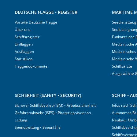
DEUTSCHE FLAGGE • REGISTER
MARITIME M
Vorteile Deutsche Flagge
Seediensttaugl
Über uns
Seelotseignun
Schiffsregister
Funkärztliche
Einflaggen
Medizinische A
Ausflaggen
Medizinisches
Statistiken
Medizinische 
Flaggendokumente
Schiffsärzte
Ausgewählte 
SICHERHEIT (SAFETY • SECURITY)
SCHIFF • A
Sicherer Schiffsbetrieb (ISM) • Arbeitssicherheit
Infos nach Sch
Gefahrenabwehr (ISPS) • Piraterieprävention
Autonomes Fa
Ladung
Neubau · Umb
Seenotrettung • Seeunfälle
Schiffsbesicht
Schiffsvermes