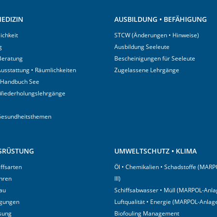
EDIZIN
AUSBILDUNG • BEFÄHIGUNG
ichkeit
STCW (Änderungen • Hinweise)
g
Ausbildung Seeleute
 Beratung
Bescheinigungen für Seeleute
usstattung • Räumlichkeiten
Zugelassene Lehrgänge
 Handbuch See
Wiederholungslehrgänge
Gesundheitsthemen
USRÜSTUNG
UMWELTSCHUTZ • KLIMA
iffsarten
Öl • Chemikalien • Schadstoffe (MARP
hren
III)
au
Schiffsabwasser • Müll (MARPOL-Anlag
igungen
Luftqualität • Energie (MARPOL-Anlage
sung
Biofouling Management