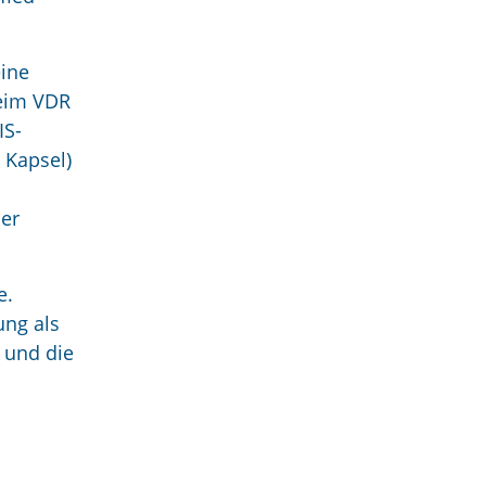
eine
beim VDR
IS-
 Kapsel)
der
e.
ung als
 und die