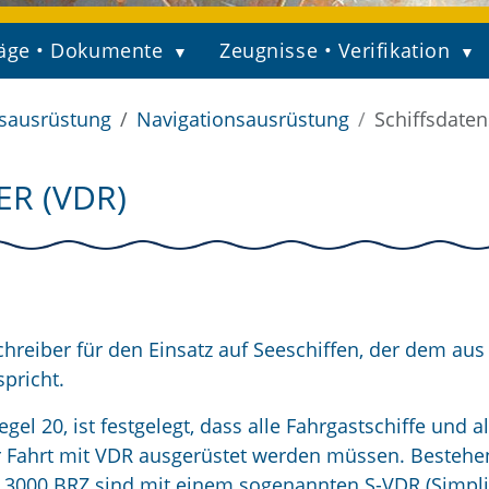
äge • Dokumente
Zeugnisse • Verifikation
fsausrüstung
Navigationsausrüstung
Schiffsdaten
R (VDR)
hreiber für den Einsatz auf Seeschiffen, der dem aus
spricht.
l 20, ist festgelegt, dass alle Fahrgastschiffe und al
ler Fahrt mit VDR ausgerüstet werden müssen. Besteh
 ab 3000 BRZ sind mit einem sogenannten S-VDR (Simpli