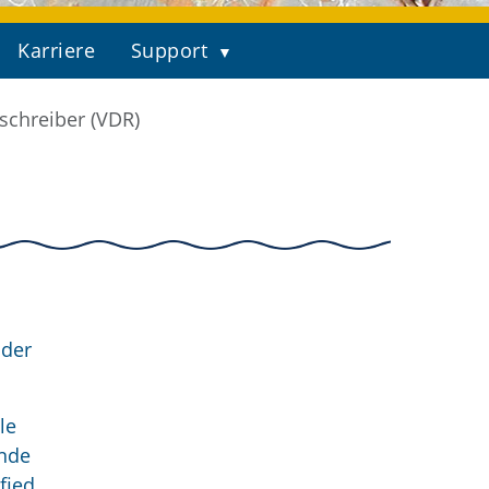
Karriere
Support
schreiber (VDR)
 der
le
ende
fied