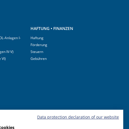
HAFTUNG • FINANZEN
OL-Anlagen I-
Haftung
Förderung
en IV-V)
Steuern
 VI)
Gebühren
Data protection declaration of our website
cookies