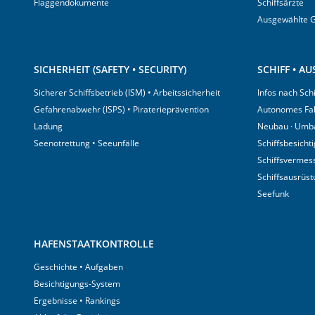
Flaggendokumente
Schiffsärzte
Ausgewählte 
SICHERHEIT (SAFETY • SECURITY)
SCHIFF • A
Sicherer Schiffsbetrieb (ISM) • Arbeitssicherheit
Infos nach Sch
Gefahrenabwehr (ISPS) • Piraterieprävention
Autonomes Fa
Ladung
Neubau · Umb
Seenotrettung • Seeunfälle
Schiffsbesicht
Schiffsvermes
Schiffsausrüs
Seefunk
HAFENSTAATKONTROLLE
Geschichte • Aufgaben
Besichtigungs-System
Ergebnisse • Rankings