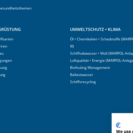
Gesundheitsthemen
USRÜSTUNG
UMWELTSCHUTZ • KLIMA
iffsarten
Öl • Chemikalien • Schadstoffe (MARP
hren
III)
au
Schiffsabwasser • Müll (MARPOL-Anlag
igungen
Luftqualität • Energie (MARPOL-Anlage
sung
Biofouling Management
tung
Ballastwasser
Schiffsrecycling
We use 