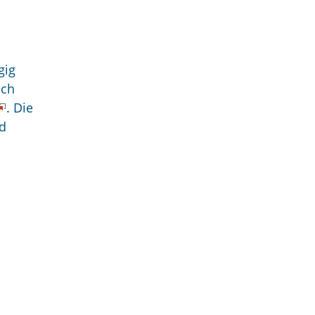
gig
ich
.
Die
d