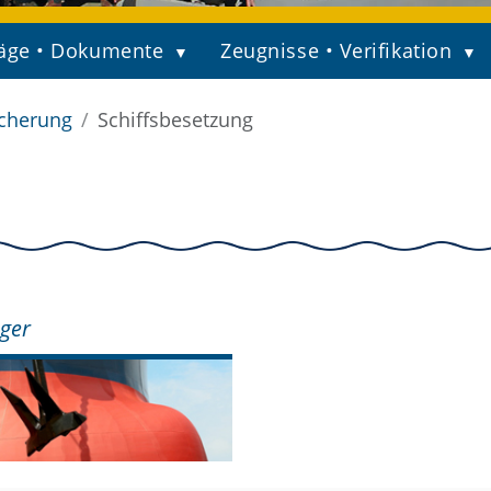
äge • Dokumente
Zeugnisse • Verifikation
icherung
Schiffsbesetzung
eger