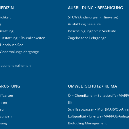
EDIZIN
AUSBILDUNG • BEFÄHIGUNG
ichkeit
STCW (Änderungen • Hinweise)
g
Ausbildung Seeleute
 Beratung
Bescheinigungen für Seeleute
usstattung • Räumlichkeiten
Zugelassene Lehrgänge
 Handbuch See
Wiederholungslehrgänge
Gesundheitsthemen
USRÜSTUNG
UMWELTSCHUTZ • KLIMA
iffsarten
Öl • Chemikalien • Schadstoffe (MARP
hren
III)
au
Schiffsabwasser • Müll (MARPOL-Anlag
igungen
Luftqualität • Energie (MARPOL-Anlage
sung
Biofouling Management