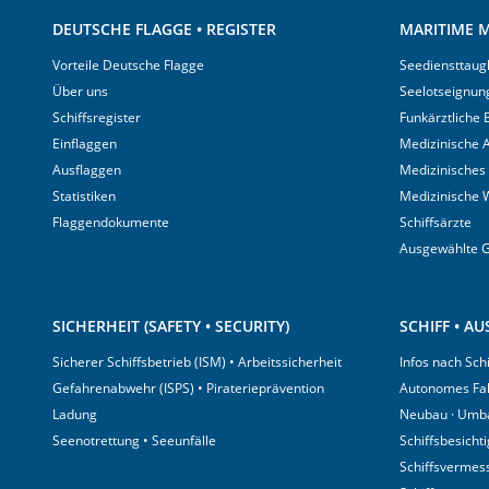
DEUTSCHE FLAGGE • REGISTER
MARITIME M
Vorteile Deutsche Flagge
Seediensttaugl
Über uns
Seelotseignun
Schiffsregister
Funkärztliche
Einflaggen
Medizinische A
Ausflaggen
Medizinisches
Statistiken
Medizinische 
Flaggendokumente
Schiffsärzte
Ausgewählte 
SICHERHEIT (SAFETY • SECURITY)
SCHIFF • A
Sicherer Schiffsbetrieb (ISM) • Arbeitssicherheit
Infos nach Sch
Gefahrenabwehr (ISPS) • Piraterieprävention
Autonomes Fa
Ladung
Neubau · Umb
Seenotrettung • Seeunfälle
Schiffsbesicht
Schiffsvermes