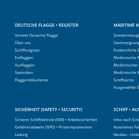
DEUTSCHE FLAGGE • REGISTER
MARITIME M
Vorteile Deutsche Flagge
Seediensttaugl
Über uns
Seelotseignun
Schiffsregister
Funkärztliche
Einflaggen
Medizinische A
Ausflaggen
Medizinisches
Statistiken
Medizinische 
Flaggendokumente
Schiffsärzte
Ausgewählte 
SICHERHEIT (SAFETY • SECURITY)
SCHIFF • A
Sicherer Schiffsbetrieb (ISM) • Arbeitssicherheit
Infos nach Sch
Gefahrenabwehr (ISPS) • Piraterieprävention
Autonomes Fa
Ladung
Neubau · Umb