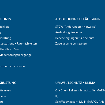
EDIZIN
AUSBILDUNG • BEFÄHIGUNG
ichkeit
STCW (Änderungen • Hinweise)
g
Ausbildung Seeleute
 Beratung
Bescheinigungen für Seeleute
usstattung • Räumlichkeiten
Zugelassene Lehrgänge
 Handbuch See
Wiederholungslehrgänge
Gesundheitsthemen
USRÜSTUNG
UMWELTSCHUTZ • KLIMA
iffsarten
Öl • Chemikalien • Schadstoffe (MARP
hren
III)
au
Schiffsabwasser • Müll (MARPOL-Anlag