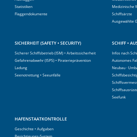
Statistiken
Medizinische 
Flaggendokumente
Schiffsärzte
Ausgewählte 
SICHERHEIT (SAFETY • SECURITY)
SCHIFF • A
Sicherer Schiffsbetrieb (ISM) • Arbeitssicherheit
Infos nach Sch
Gefahrenabwehr (ISPS) • Piraterieprävention
Autonomes Fa
Ladung
Neubau · Umb
Seenotrettung • Seeunfälle
Schiffsbesicht
Schiffsvermes
Schiffsausrüs
Seefunk
HAFENSTAATKONTROLLE
Geschichte • Aufgaben
Besichtigungs-System