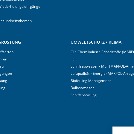
Wiederholungslehrgänge
Gesundheitsthemen
USRÜSTUNG
UMWELTSCHUTZ • KLIMA
iffsarten
Öl • Chemikalien • Schadstoffe (MARP
hren
III)
au
Schiffsabwasser • Müll (MARPOL-Anlag
igungen
Luftqualität • Energie (MARPOL-Anlage
sung
Biofouling Management
tung
Ballastwasser
Schiffsrecycling