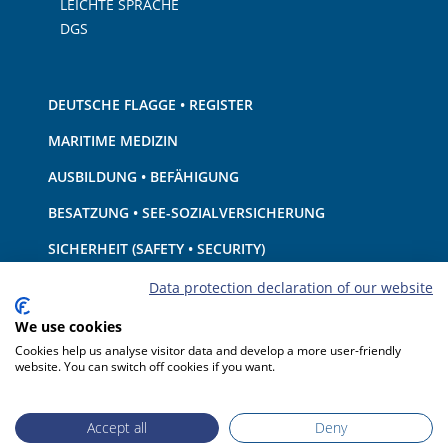
LEICHTE SPRACHE
DGS
DEUTSCHE FLAGGE • REGISTER
MARITIME MEDIZIN
AUSBILDUNG • BEFÄHIGUNG
BESATZUNG • SEE-SOZIALVERSICHERUNG
SICHERHEIT (SAFETY • SECURITY)
SCHIFF • AUSRÜSTUNG
Data protection declaration of our website
UMWELTSCHUTZ • KLIMA
We use cookies
Cookies help us analyse visitor data and develop a more user-friendly
HAFTUNG • FINANZEN
website. You can switch off cookies if you want.
HAFENSTAATKONTROLLE
Accept all
Deny