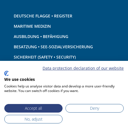
DEUTSCHE FLAGGE • REGISTER
MARITIME MEDIZIN
AUSBILDUNG • BEFÄHIGUNG
BESATZUNG • SEE-SOZIALVERSICHERUNG
SICHERHEIT (SAFETY • SECURITY)
SCHIFF • AUSRÜSTUNG
Data protection declaration of our website
UMWELTSCHUTZ • KLIMA
We use cookies
Cookies help us analyse visitor data and develop a more user-friendly
HAFTUNG • FINANZEN
website. You can switch off cookies if you want.
HAFENSTAATKONTROLLE
Accept all
Deny
No, adjust