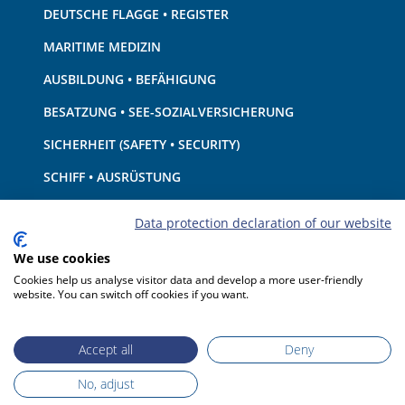
DEUTSCHE FLAGGE • REGISTER
MARITIME MEDIZIN
AUSBILDUNG • BEFÄHIGUNG
BESATZUNG • SEE-SOZIALVERSICHERUNG
SICHERHEIT (SAFETY • SECURITY)
SCHIFF • AUSRÜSTUNG
UMWELTSCHUTZ • KLIMA
Data protection declaration of our website
HAFTUNG • FINANZEN
We use cookies
HAFENSTAATKONTROLLE
Cookies help us analyse visitor data and develop a more user-friendly
website. You can switch off cookies if you want.
Accept all
Deny
No, adjust