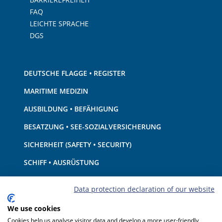
FAQ
LEICHTE SPRACHE
DGS
DEUTSCHE FLAGGE • REGISTER
MARITIME MEDIZIN
AUSBILDUNG • BEFÄHIGUNG
BESATZUNG • SEE-SOZIALVERSICHERUNG
SICHERHEIT (SAFETY • SECURITY)
SCHIFF • AUSRÜSTUNG
UMWELTSCHUTZ • KLIMA
Data protection declaration of our website
HAFTUNG • FINANZEN
We use cookies
HAFENSTAATKONTROLLE
Cookies help us analyse visitor data and develop a more user-friendly