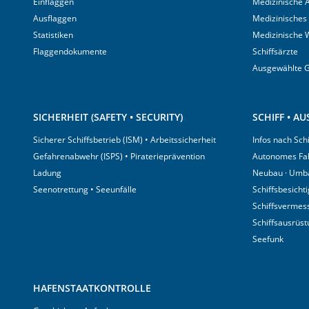
Einflaggen
Medizinische A
Ausflaggen
Medizinisches
Statistiken
Medizinische 
Flaggendokumente
Schiffsärzte
Ausgewählte 
SICHERHEIT (SAFETY • SECURITY)
SCHIFF • A
Sicherer Schiffsbetrieb (ISM) • Arbeitssicherheit
Infos nach Sch
Gefahrenabwehr (ISPS) • Piraterieprävention
Autonomes Fa
Ladung
Neubau · Umb
Seenotrettung • Seeunfälle
Schiffsbesicht
Schiffsvermes
Schiffsausrüs
Seefunk
HAFENSTAATKONTROLLE