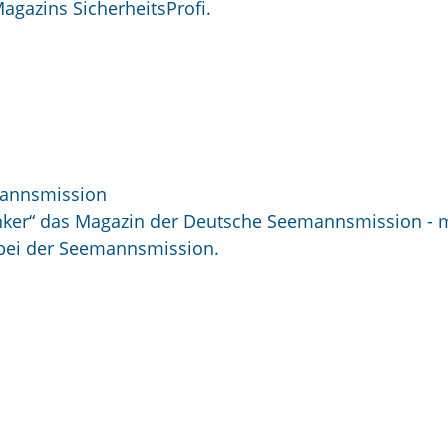
agazins SicherheitsProfi.
mannsmission
nker“ das
Magazin der Deutsche Seemannsmission - m
 bei der Seemannsmission.