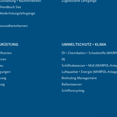
usstattung • Räumlichkeiten
Zugelassene Lehrgänge
 Handbuch See
Wiederholungslehrgänge
Gesundheitsthemen
USRÜSTUNG
UMWELTSCHUTZ • KLIMA
iffsarten
Öl • Chemikalien • Schadstoffe (MARP
hren
III)
au
Schiffsabwasser • Müll (MARPOL-Anlag
igungen
Luftqualität • Energie (MARPOL-Anlage
sung
Biofouling Management
tung
Ballastwasser
Schiffsrecycling