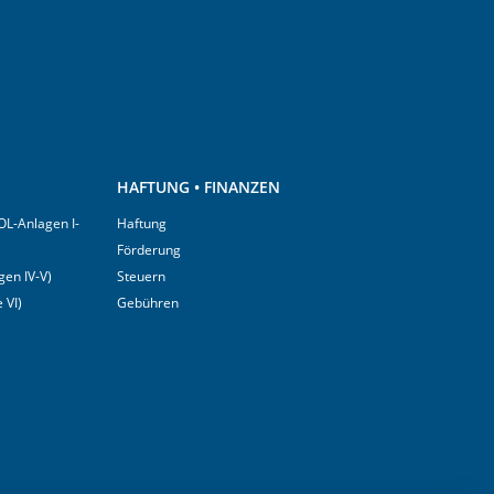
HAFTUNG • FINANZEN
OL-Anlagen I-
Haftung
Förderung
en IV-V)
Steuern
 VI)
Gebühren