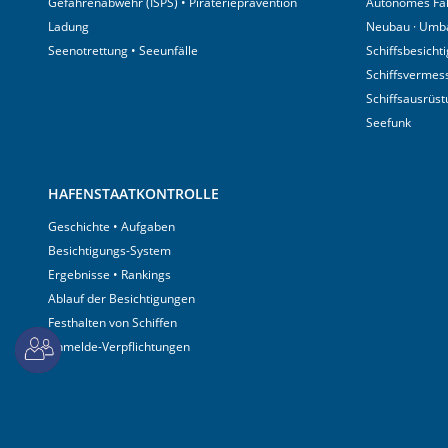
Gefahrenabwehr (ISPS) • Piraterieprävention
Autonomes Fa
Ladung
Neubau · Umb
Seenotrettung • Seeunfälle
Schiffsbesicht
Schiffsvermes
Schiffsausrüs
Seefunk
HAFENSTAATKONTROLLE
Geschichte • Aufgaben
Besichtigungs-System
Ergebnisse • Rankings
Ablauf der Besichtigungen
Festhalten von Schiffen
Anmelde-Verpflichtungen