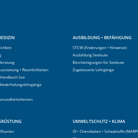
EDIZIN
AUSBILDUNG • BEFÄHIGUNG
ichkeit
STCW (Änderungen • Hinweise)
g
Ausbildung Seeleute
 Beratung
Bescheinigungen für Seeleute
usstattung • Räumlichkeiten
Zugelassene Lehrgänge
 Handbuch See
Wiederholungslehrgänge
Gesundheitsthemen
USRÜSTUNG
UMWELTSCHUTZ • KLIMA
iffsarten
Öl • Chemikalien • Schadstoffe (MARP