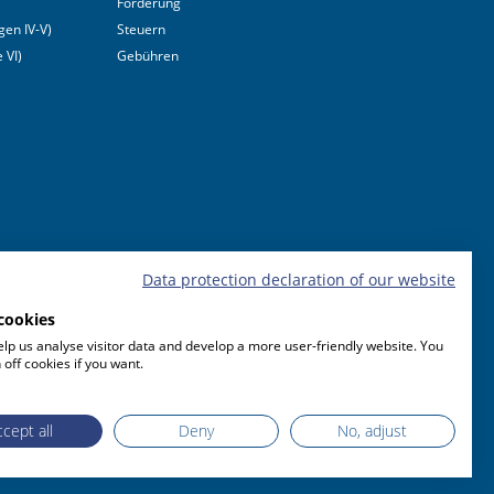
Förderung
en IV-V)
Steuern
 VI)
Gebühren
Data protection declaration of our website
cookies
lp us analyse visitor data and develop a more user-friendly website. You
 off cookies if you want.
cept all
Deny
No, adjust