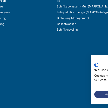
hren
III)
au
Schiffsabwasser • Müll (MARPOL-Anlag
igungen
Luftqualität • Energie (MARPOL-Anlage
sung
Biofouling Management
tung
Ballastwasser
Schiffsrecycling
We use 
Cookies he
can switch
Ac