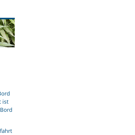
Bord
 ist
 Bord
fahrt