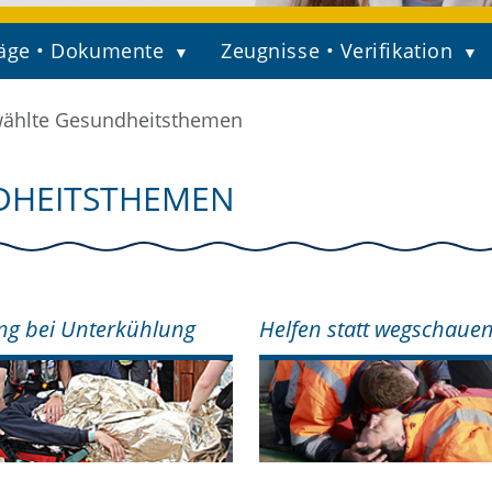
äge • Dokumente
Zeugnisse • Verifikation
ählte Gesundheitsthemen
DHEITSTHEMEN
ng bei Unterkühlung
Helfen statt wegschaue