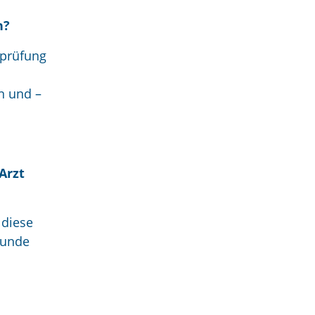
h?
rprüfung
n und –
Arzt
 diese
funde