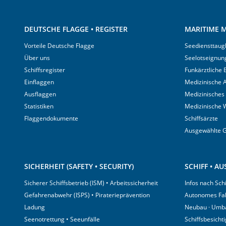
DEUTSCHE FLAGGE • REGISTER
MARITIME M
Vorteile Deutsche Flagge
Seediensttaugl
Über uns
Seelotseignun
Schiffsregister
Funkärztliche
Einflaggen
Medizinische A
Ausflaggen
Medizinisches
Statistiken
Medizinische 
Flaggendokumente
Schiffsärzte
Ausgewählte 
SICHERHEIT (SAFETY • SECURITY)
SCHIFF • A
Sicherer Schiffsbetrieb (ISM) • Arbeitssicherheit
Infos nach Sch
Gefahrenabwehr (ISPS) • Piraterieprävention
Autonomes Fa
Ladung
Neubau · Umb
Seenotrettung • Seeunfälle
Schiffsbesicht