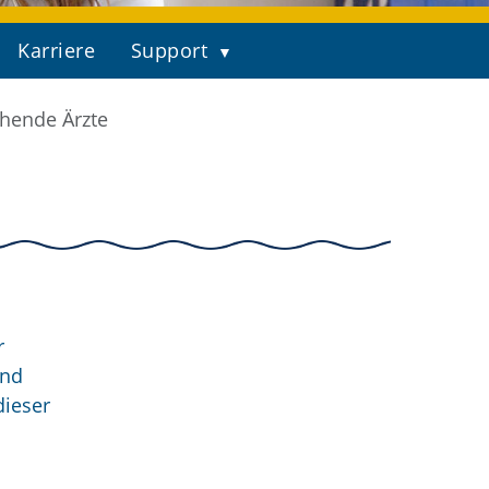
Karriere
Support
hende Ärzte
r
end
dieser