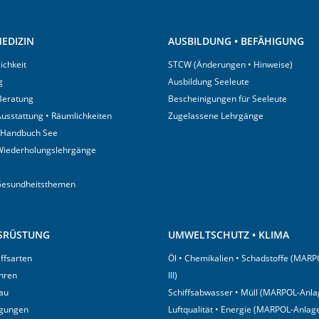
EDIZIN
AUSBILDUNG • BEFÄHIGUNG
ichkeit
STCW (Änderungen • Hinweise)
g
Ausbildung Seeleute
 Beratung
Bescheinigungen für Seeleute
usstattung • Räumlichkeiten
Zugelassene Lehrgänge
 Handbuch See
Wiederholungslehrgänge
Gesundheitsthemen
USRÜSTUNG
UMWELTSCHUTZ • KLIMA
iffsarten
Öl • Chemikalien • Schadstoffe (MARP
hren
III)
au
Schiffsabwasser • Müll (MARPOL-Anlag
igungen
Luftqualität • Energie (MARPOL-Anlage