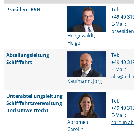
Präsident BSH
Tel:
+49 40 31
E-Mail:
praeside
Heegewaldt,
Helge
Abteilungsleitung
Tel:
Schifffahrt
+49 40 31
E-Mail:
al-s@bsh.
Kaufmann, Jörg
Unterabteilungsleitung
Tel:
Schifffahrtsverwaltung
+49 40 31
und Umweltrecht
E-Mail:
Abromeit,
carolin.a
Carolin