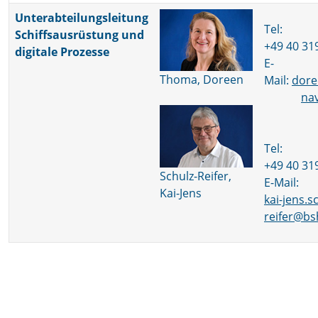
Unterabteilungsleitung
Tel:
Schiffsausrüstung und
+49 40 31
digitale Prozesse
E-
Thoma, Doreen
Mail:
dore
na
Tel:
+49 40 31
Schulz-Reifer,
E-Mail:
Kai-Jens
kai-jens.s
reifer@bs