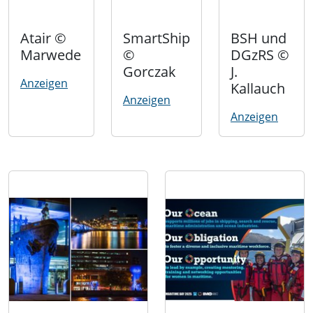
Atair ©
SmartShip
BSH und
Marwede
©
DGzRS ©
Gorczak
J.
Anzeigen
Kallauch
Anzeigen
Anzeigen