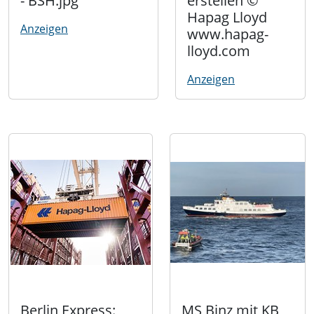
- BSH.jpg
erstellen ©
Hapag Lloyd
Anzeigen
www.hapag-
lloyd.com
Anzeigen
Berlin Express:
MS Binz mit KB