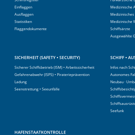
Einflaggen
Medizinische A
Ausflaggen
Medizinisches
Statistiken
Medizinische 
Flaggendokumente
Schiffsärzte
Ausgewählte 
SICHERHEIT (SAFETY • SECURITY)
SCHIFF • A
Sicherer Schiffsbetrieb (ISM) • Arbeitssicherheit
Infos nach Sch
Gefahrenabwehr (ISPS) • Piraterieprävention
Autonomes Fa
Ladung
Neubau · Umb
Seenotrettung • Seeunfälle
Schiffsbesicht
Schiffsvermes
Schiffsausrüs
Seefunk
HAFENSTAATKONTROLLE