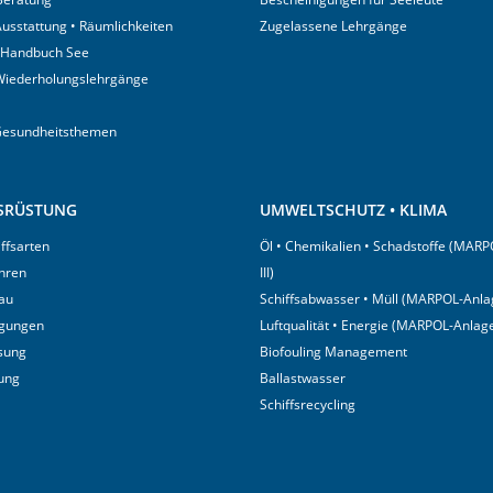
usstattung • Räumlichkeiten
Zugelassene Lehrgänge
 Handbuch See
Wiederholungslehrgänge
Gesundheitsthemen
USRÜSTUNG
UMWELTSCHUTZ • KLIMA
iffsarten
Öl • Chemikalien • Schadstoffe (MARP
hren
III)
au
Schiffsabwasser • Müll (MARPOL-Anlag
igungen
Luftqualität • Energie (MARPOL-Anlage
sung
Biofouling Management
tung
Ballastwasser
Schiffsrecycling