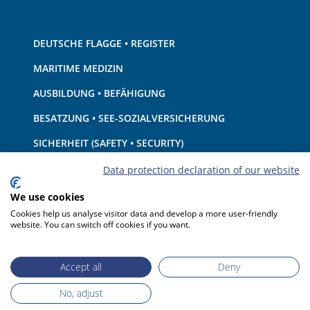
DEUTSCHE FLAGGE • REGISTER
MARITIME MEDIZIN
AUSBILDUNG • BEFÄHIGUNG
BESATZUNG • SEE-SOZIALVERSICHERUNG
SICHERHEIT (SAFETY • SECURITY)
SCHIFF • AUSRÜSTUNG
Data protection declaration of our website
UMWELTSCHUTZ • KLIMA
We use cookies
Cookies help us analyse visitor data and develop a more user-friendly
HAFTUNG • FINANZEN
website. You can switch off cookies if you want.
HAFENSTAATKONTROLLE
Accept all
Deny
No, adjust