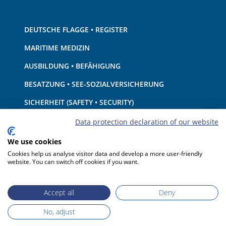
DEUTSCHE FLAGGE • REGISTER
MARITIME MEDIZIN
AUSBILDUNG • BEFÄHIGUNG
BESATZUNG • SEE-SOZIALVERSICHERUNG
SICHERHEIT (SAFETY • SECURITY)
SCHIFF • AUSRÜSTUNG
Data protection declaration of our website
UMWELTSCHUTZ • KLIMA
We use cookies
Cookies help us analyse visitor data and develop a more user-friendly
HAFTUNG • FINANZEN
website. You can switch off cookies if you want.
HAFENSTAATKONTROLLE
Accept all
Deny
No, adjust