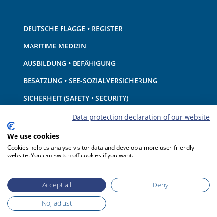
DEUTSCHE FLAGGE • REGISTER
MARITIME MEDIZIN
AUSBILDUNG • BEFÄHIGUNG
BESATZUNG • SEE-SOZIALVERSICHERUNG
SICHERHEIT (SAFETY • SECURITY)
SCHIFF • AUSRÜSTUNG
Data protection declaration of our website
UMWELTSCHUTZ • KLIMA
We use cookies
Cookies help us analyse visitor data and develop a more user-friendly
HAFTUNG • FINANZEN
website. You can switch off cookies if you want.
HAFENSTAATKONTROLLE
Accept all
Deny
No, adjust