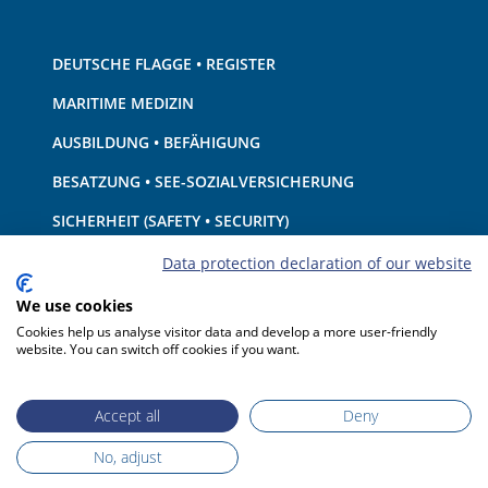
DEUTSCHE FLAGGE • REGISTER
MARITIME MEDIZIN
AUSBILDUNG • BEFÄHIGUNG
BESATZUNG • SEE-SOZIALVERSICHERUNG
SICHERHEIT (SAFETY • SECURITY)
SCHIFF • AUSRÜSTUNG
Data protection declaration of our website
UMWELTSCHUTZ • KLIMA
We use cookies
Cookies help us analyse visitor data and develop a more user-friendly
HAFTUNG • FINANZEN
website. You can switch off cookies if you want.
HAFENSTAATKONTROLLE
Accept all
Deny
No, adjust