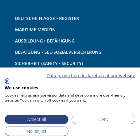
DEUTSCHE FLAGGE • REGISTER
MARITIME MEDIZIN
AUSBILDUNG • BEFÄHIGUNG
BESATZUNG • SEE-SOZIALVERSICHERUNG
SICHERHEIT (SAFETY • SECURITY)
SCHIFF • AUSRÜSTUNG
Data protection declaration of our website
UMWELTSCHUTZ • KLIMA
We use cookies
Cookies help us analyse visitor data and develop a more user-friendly
HAFTUNG • FINANZEN
website. You can switch off cookies if you want.
HAFENSTAATKONTROLLE
Accept all
Deny
No, adjust