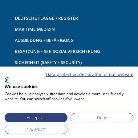
DEUTSCHE FLAGGE • REGISTER
MARITIME MEDIZIN
AUSBILDUNG • BEFÄHIGUNG
BESATZUNG • SEE-SOZIALVERSICHERUNG
SICHERHEIT (SAFETY • SECURITY)
SCHIFF • AUSRÜSTUNG
Data protection declaration of our website
UMWELTSCHUTZ • KLIMA
We use cookies
Cookies help us analyse visitor data and develop a more user-friendly
HAFTUNG • FINANZEN
website. You can switch off cookies if you want.
HAFENSTAATKONTROLLE
Accept all
Deny
No, adjust