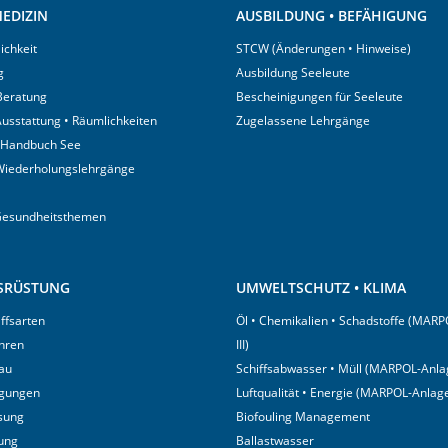
EDIZIN
AUSBILDUNG • BEFÄHIGUNG
ichkeit
STCW (Änderungen • Hinweise)
g
Ausbildung Seeleute
 Beratung
Bescheinigungen für Seeleute
usstattung • Räumlichkeiten
Zugelassene Lehrgänge
 Handbuch See
Wiederholungslehrgänge
Gesundheitsthemen
USRÜSTUNG
UMWELTSCHUTZ • KLIMA
iffsarten
Öl • Chemikalien • Schadstoffe (MARP
hren
III)
au
Schiffsabwasser • Müll (MARPOL-Anlag
igungen
Luftqualität • Energie (MARPOL-Anlage
sung
Biofouling Management
tung
Ballastwasser