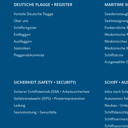
DEUTSCHE FLAGGE • REGISTER
MARITIME M
Vorteile Deutsche Flagge
Seediensttaugl
Über uns
Seelotseignun
Schiffsregister
Funkärztliche
Einflaggen
Medizinische A
Ausflaggen
Medizinisches
Statistiken
Medizinische 
Flaggendokumente
Schiffsärzte
Ausgewählte 
SICHERHEIT (SAFETY • SECURITY)
SCHIFF • A
Sicherer Schiffsbetrieb (ISM) • Arbeitssicherheit
Infos nach Sch
Gefahrenabwehr (ISPS) • Piraterieprävention
Autonomes Fa
Ladung
Neubau · Umb
Seenotrettung • Seeunfälle
Schiffsbesicht
Schiffsvermes
Schiffsausrüs