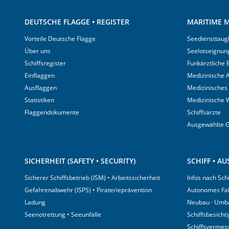
DEUTSCHE FLAGGE • REGISTER
MARITIME M
Vorteile Deutsche Flagge
Seediensttaugl
Über uns
Seelotseignun
Schiffsregister
Funkärztliche
Einflaggen
Medizinische A
Ausflaggen
Medizinisches
Statistiken
Medizinische 
Flaggendokumente
Schiffsärzte
Ausgewählte 
SICHERHEIT (SAFETY • SECURITY)
SCHIFF • A
Sicherer Schiffsbetrieb (ISM) • Arbeitssicherheit
Infos nach Sch
Gefahrenabwehr (ISPS) • Piraterieprävention
Autonomes Fa
Ladung
Neubau · Umb
Seenotrettung • Seeunfälle
Schiffsbesicht
Schiffsvermes