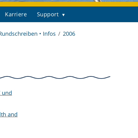
Karriere
Support
Rundschreiben • Infos
2006
C und
lth and