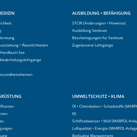
EDIZIN
AUSBILDUNG • BEFÄHIGUNG
ichkeit
STCW (Änderungen • Hinweise)
g
Ausbildung Seeleute
 Beratung
Bescheinigungen für Seeleute
usstattung • Räumlichkeiten
Zugelassene Lehrgänge
 Handbuch See
Wiederholungslehrgänge
Gesundheitsthemen
USRÜSTUNG
UMWELTSCHUTZ • KLIMA
iffsarten
Öl • Chemikalien • Schadstoffe (MARP
hren
III)
au
Schiffsabwasser • Müll (MARPOL-Anlag
igungen
Luftqualität • Energie (MARPOL-Anlage
sung
Biofouling Management